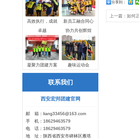
分享到：
上一篇：如何
高效执行，成就
新员工融合同心
卓越
协力共创辉煌
凝聚力团建方案
趣味运动会
联系我们
西安宏邦团建官网
邮 箱：liang33456@163.com
手 机：18629463579
电 话：18629463579
地 址：陕西省西安市碑林区雁塔